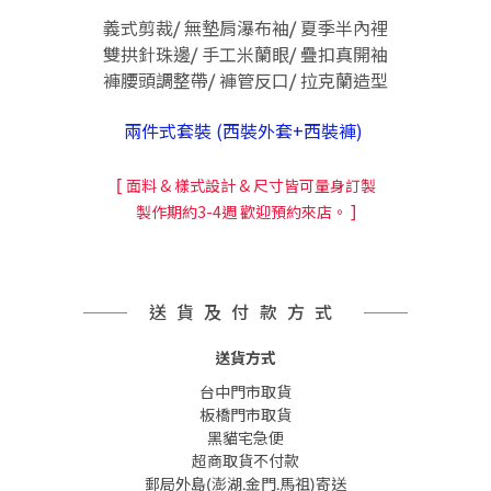
義式剪裁/ 無墊肩瀑布袖/ 夏季半內裡
雙拱針珠邊/ 手工米蘭眼/ 疊扣真開袖
褲腰頭調整帶/ 褲管反口/ 拉克蘭造型
兩件式套裝 (西裝外套+西裝褲)
[
面料 & 樣式設計 & 尺寸皆可量身訂製
]
製作期約3-4週 歡迎預約來店。
送貨及付款方式
送貨方式
台中門市取貨
板橋門市取貨
黑貓宅急便
超商取貨不付款
郵局外島(澎湖.金門.馬祖)寄送