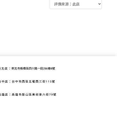
新北店：
新北市板橋區四川路一段286巷8號
：台中市西區五權西三街115號
高雄市鼓山區美術東六街79號