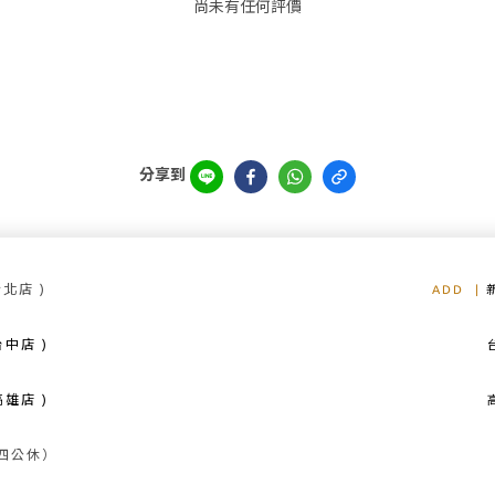
尚未有任何評價
分享到
新北店 )
ADD
|
台中店 )
台中店
雄店 )
高雄店：
（週四公休）