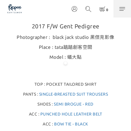
2017 F/W Gent Pedigree
Photographer : black jack studio 黑傑克影像
Place : tata踏踏創客空間
Model : 蟻大點
TOP : POCKET TAILORED SHIRT
PANTS :
SINGLE-BREASTED SUIT TROUSERS
SHOES :
SEMI BROGUE - RED
ACC :
PUNCHED HOLE LEATHER BELT
ACC :
BOW TIE - BLACK