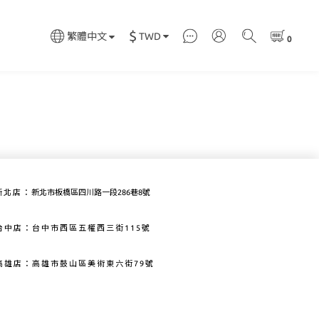
$
TWD
繁體中文
新北店：
新北市板橋區四川路一段286巷8號
：台中市西區五權西三街115號
高雄市鼓山區美術東六街79號