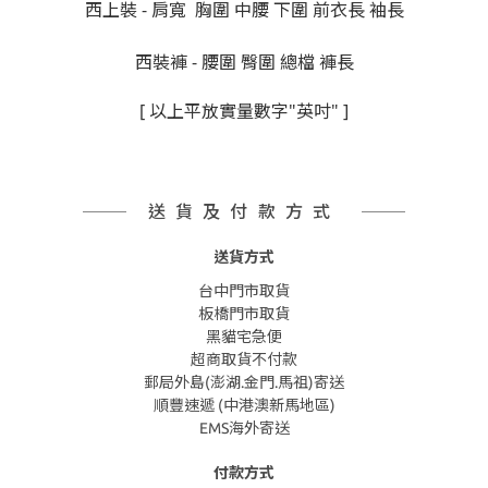
西上裝 - 肩寬 胸圍 中腰 下圍 前衣長 袖長
西裝褲 - 腰圍 臀圍 總檔 褲長
[ 以上平放實量數字"英吋" ]
送貨及付款方式
送貨方式
台中門市取貨
板橋門市取貨
黑貓宅急便
超商取貨不付款
郵局外島(澎湖.金門.馬祖)寄送
順豐速遞 (中港澳新馬地區)
EMS海外寄送
付款方式