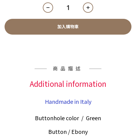
加入購物車
商品描述
Additional information
Handmade in Italy
Buttonhole color /
Green
Button / Ebony