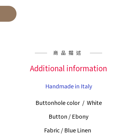
商品描述
Additional information
Handmade in Italy
Buttonhole color / White
Button / Ebony
Fabric / Blue Linen