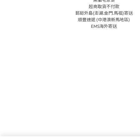
超商取貨不付款
郵局外島(澎湖.金門.馬祖)寄送
順豐速遞 (中港澳新馬地區)
EMS海外寄送