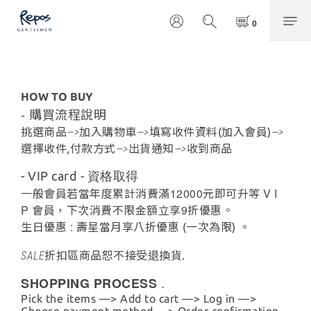
HOW TO BUY
-
購買流程說明
挑選商品
—>
加入購物車
—>
填寫收件資料(加入會員)
—>
選擇收件,付款方式
—>
出貨通知
—>
收到商品
- VIP card -
資格取得
12000
V I
一般會員若當年度累計消費滿
元即可升等
P
9
會員，下次消費不限金額立享
折優惠。
:
生日優惠
壽星當月享八折優惠
(一次為限)
。
SALE
折扣區商品恕不接受退換貨.
.
SHOPPING PROCESS
Pick the items —> Add to cart —> Log in —>
Choose payment method —> Order confirmation