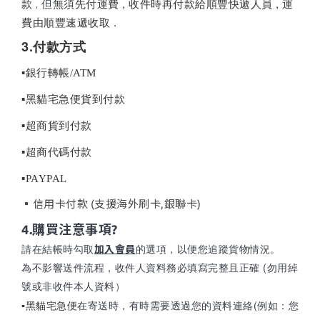
款
無須先付運費 , 收件時再付款給順豐快遞人員 , 運
, 但
費由順豐速遞收取 .
3.付款方式
▪銀行轉帳/ATM
▪黑貓宅急便貨到付款
▪超商貨到付款
▪超商代碼付款
▪
PAYPAL
​▪信用卡付款 (支援海外刷卡,銀聯卡)
4.購買注意事項?
請在結帳時勾取
的選項
，
以便您追蹤貨物情況。
加入會員
為不影響送件流程，收件人資料務必填寫完整且正確 (勿用綽
號或非收件本人資料）
在寄送時，有時需要透過您的資料連絡(例如：您
▪黑貓宅急便