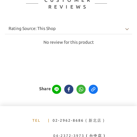
CUSTOMER
REVIEWS
No review for this product
Share
TEL
|
02-2962-8686
( 新北店 )
04-2372-3973
( 台中店 )