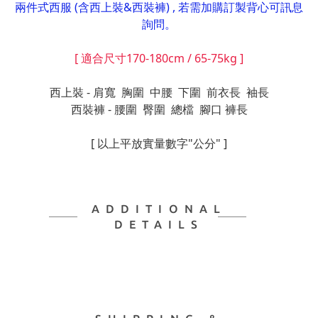
兩件式西服 (含西上裝&西裝褲) , 若需加購訂製背心可訊息
詢問。
[ 適合尺寸170-180cm / 65-75kg ]
西上裝 - 肩寬 胸圍 中腰 下圍 前衣長 袖長
西裝褲 - 腰圍 臀圍 總檔 腳口 褲長
[ 以上平放實量數字"公分" ]
ADDITIONAL
DETAILS