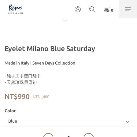
Eyelet Milano Blue Saturday
Made in Italy | Seven Days Collection
- 純手工手縫口袋巾
- 天然珍珠貝母釦
NT$990
NT$1,480
Color