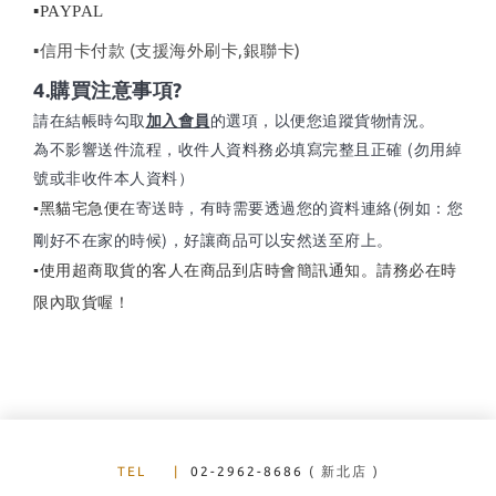
▪
PAYPAL
​▪信用卡付款 (支援海外刷卡,銀聯卡)
4.購買注意事項?
請在結帳時勾取
的選項
，
以便您追蹤貨物情況。
加入會員
為不影響送件流程，收件人資料務必填寫完整且正確 (勿用綽
號或非收件本人資料）
在寄送時，有時需要透過您的資料連絡(例如：您
▪黑貓宅急便
剛好不在家的時候)，好讓商品可以安然送至府上。
使用超商取貨的客人在商品到店時會簡訊通知。請務必在時
▪
限內取貨喔！
TEL
|
02-2962-8686
( 新北店 )