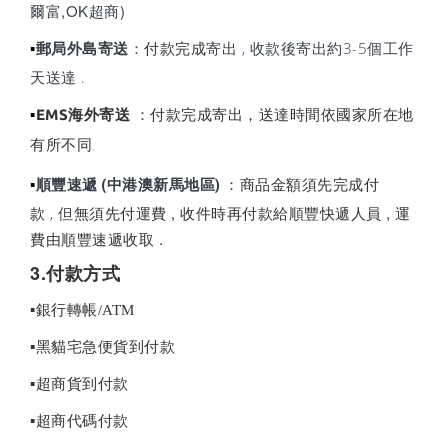
爾富,OK超商)
郵局外島寄送
：
付款完成
寄出 , 收款後寄出約3-5個工作
▪
天送達 .
EMS海外寄送
：付款完成寄出，送達時間依國家所在地
▪
有所不同.
：商品金額須先完成付
順豐速遞 (中港澳新馬地區)
▪
款
無須先付運費 , 收件時再付款給順豐快遞人員 , 運
, 但
費由順豐速遞收取 .
3.付款方式
▪銀行轉帳/ATM
▪黑貓宅急便貨到付款
▪超商貨到付款
▪超商代碼付款