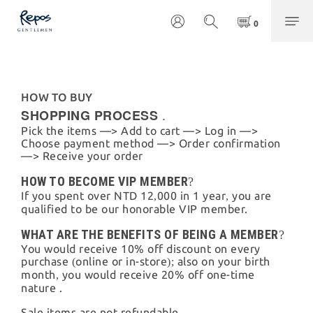
HOW TO BUY
.
SHOPPING PROCESS
Pick the items —> Add to cart —> Log in —>
Choose payment method —> Order confirmation
—> Receive your order
HOW TO BECOME VIP MEMBER
?
If you spent over NTD 12
000 in 1 year
you are
,
,
qualified to be our honorable VIP member.
WHAT ARE THE BENEFITS OF BEING A MEMBER
?
You would receive 10% off discount on every
purchase
online or in-store
also on your birth
(
);
month
you would receive 20% off one-time
,
nature .
Sale items are not refundable.