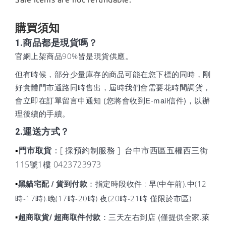
購買須知
1.商品都是現貨嗎？
官網上架商品90%皆是現貨供應。
但有時候，部分少量庫存的商品可能在您下標的同時，剛
好實體門市通路同時售出，屆時我們會需要花時間調貨
，
會立即在訂單留言中通知 (您將會收到E-mail信件)，以辦
理後續的手續。
2.運送方式？
門市取貨
：
[ 採預約制服務 ] 台中市西區五權西三街
▪
115號1樓 0423723973
黑貓宅配 / 貨到付款
：
指定時段收件 : 早(中午前).中(12
▪
時-17時).晚(17時-20時) 夜(20時-21時 僅限於市區)
：三天左右到店 (僅提供全家.萊
超商取貨/ 超商取件付款
▪